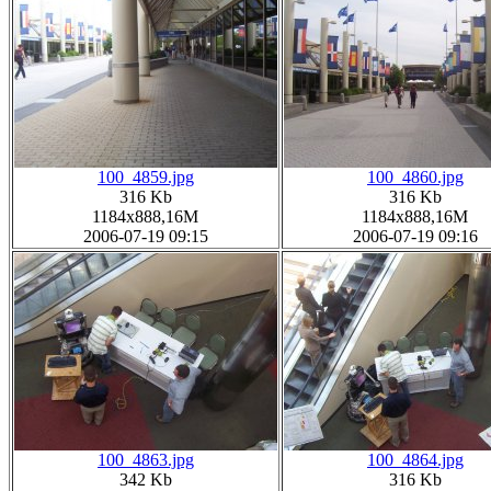
100_4859.jpg
100_4860.jpg
316 Kb
316 Kb
1184x888,16M
1184x888,16M
2006-07-19 09:15
2006-07-19 09:16
100_4863.jpg
100_4864.jpg
342 Kb
316 Kb