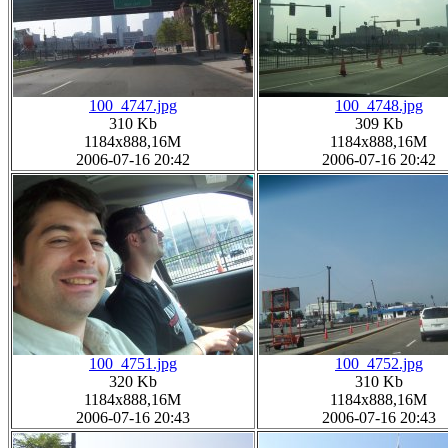
100_4747.jpg
100_4748.jpg
310 Kb
309 Kb
1184x888,16M
1184x888,16M
2006-07-16 20:42
2006-07-16 20:42
100_4751.jpg
100_4752.jpg
320 Kb
310 Kb
1184x888,16M
1184x888,16M
2006-07-16 20:43
2006-07-16 20:43