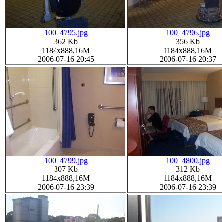
100_4795.jpg
100_4796.jpg
362 Kb
356 Kb
1184x888,16M
1184x888,16M
2006-07-16 20:45
2006-07-16 20:37
100_4799.jpg
100_4800.jpg
307 Kb
312 Kb
1184x888,16M
1184x888,16M
2006-07-16 23:39
2006-07-16 23:39