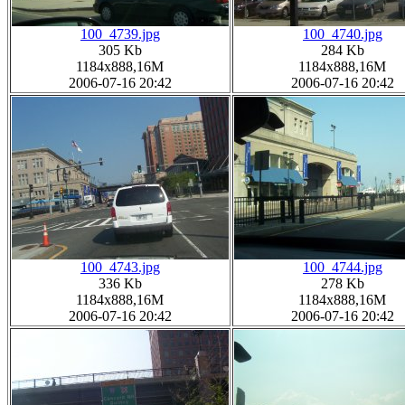
100_4739.jpg
100_4740.jpg
305 Kb
284 Kb
1184x888,16M
1184x888,16M
2006-07-16 20:42
2006-07-16 20:42
100_4743.jpg
100_4744.jpg
336 Kb
278 Kb
1184x888,16M
1184x888,16M
2006-07-16 20:42
2006-07-16 20:42