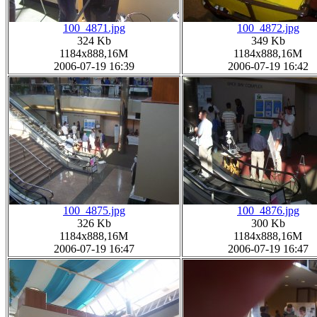
100_4871.jpg
100_4872.jpg
324 Kb
349 Kb
1184x888,16M
1184x888,16M
2006-07-19 16:39
2006-07-19 16:42
100_4875.jpg
100_4876.jpg
326 Kb
300 Kb
1184x888,16M
1184x888,16M
2006-07-19 16:47
2006-07-19 16:47