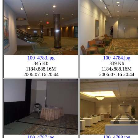
100_4783.jpg
100_4784.jpg
345 Kb
339 Kb
1184x888,16M
1184x888,16M
2006-07-16 20:44
2006-07-16 20:44
100_4787.jpg
100_4788.jpg