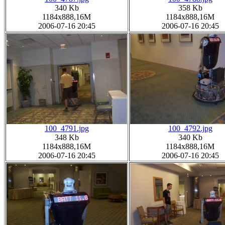
340 Kb
358 Kb
1184x888,16M
1184x888,16M
2006-07-16 20:45
2006-07-16 20:45
100_4791.jpg
100_4792.jpg
348 Kb
340 Kb
1184x888,16M
1184x888,16M
2006-07-16 20:45
2006-07-16 20:45