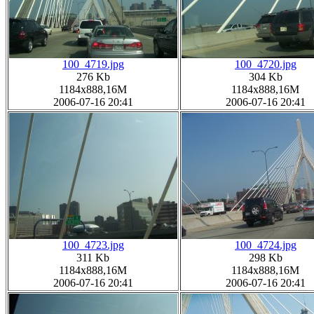
100_4719.jpg
100_4720.jpg
276 Kb
304 Kb
1184x888,16M
1184x888,16M
2006-07-16 20:41
2006-07-16 20:41
100_4723.jpg
100_4724.jpg
311 Kb
298 Kb
1184x888,16M
1184x888,16M
2006-07-16 20:41
2006-07-16 20:41