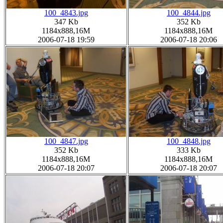
100_4843.jpg
100_4844.jpg
347 Kb
352 Kb
1184x888,16M
1184x888,16M
2006-07-18 19:59
2006-07-18 20:06
100_4847.jpg
100_4848.jpg
352 Kb
333 Kb
1184x888,16M
1184x888,16M
2006-07-18 20:07
2006-07-18 20:07