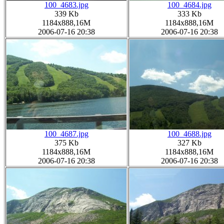
100_4683.jpg
100_4684.jpg
339 Kb
333 Kb
1184x888,16M
1184x888,16M
2006-07-16 20:38
2006-07-16 20:38
100_4687.jpg
100_4688.jpg
375 Kb
327 Kb
1184x888,16M
1184x888,16M
2006-07-16 20:38
2006-07-16 20:38