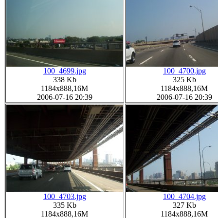
100_4699.jpg
100_4700.jpg
338 Kb
325 Kb
1184x888,16M
1184x888,16M
2006-07-16 20:39
2006-07-16 20:39
100_4703.jpg
100_4704.jpg
335 Kb
327 Kb
1184x888,16M
1184x888,16M