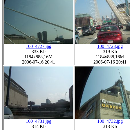
100_4727.jpg
100_4728.jpg
333 Kb
319 Kb
1184x888,16M
1184x888,16M
2006-07-16 20:41
2006-07-16 20:41
100_4731.jpg
100_4732.jpg
314 Kb
313 Kb