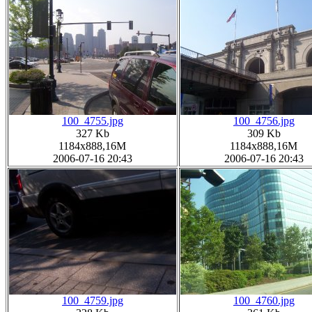
100_4755.jpg
100_4756.jpg
327 Kb
309 Kb
1184x888,16M
1184x888,16M
2006-07-16 20:43
2006-07-16 20:43
100_4759.jpg
100_4760.jpg