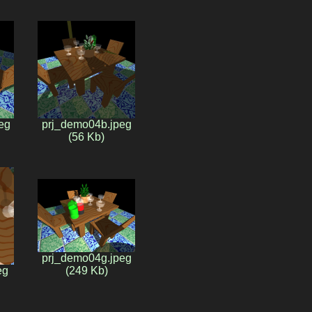
eg
prj_demo04b.jpeg
(56 Kb)
prj_demo04g.jpeg
eg
(249 Kb)