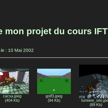
e mon projet du cours IF
 le
: 10 Mai 2002
cacsa.jpeg
golf3.jpeg
(404 Kb)
(94 Kb)
lumiere_silo.jp
(89 Kb)