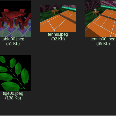
tennis.jpeg
table00.jpeg
(92 Kb)
tennis00.jpeg
(51 Kb)
(65 Kb)
tige00.jpeg
(138 Kb)