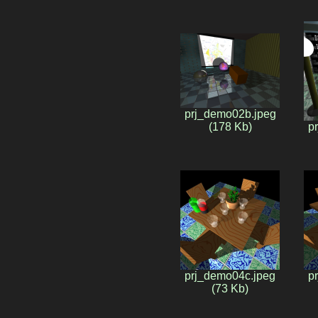
prj_demo02b.jpeg
(178 Kb)
p
prj_demo04c.jpeg
p
(73 Kb)