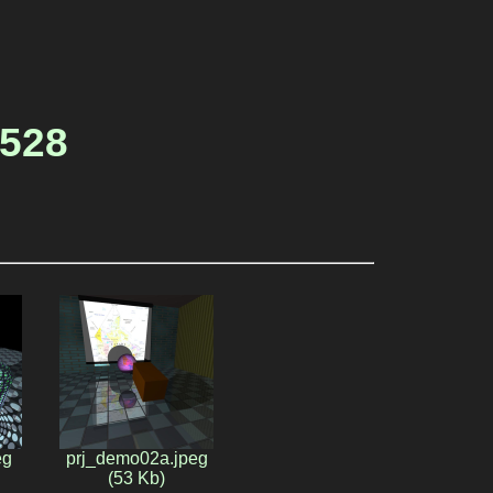
T528
eg
prj_demo02a.jpeg
(53 Kb)