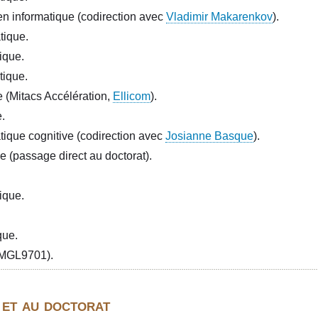
en informatique (codirection avec
Vladimir Makarenkov
).
tique.
ique.
tique.
e (Mitacs Accélération,
Ellicom
).
.
tique cognitive (codirection avec
Josianne Basque
).
e (passage direct au doctorat).
ique.
que.
 (MGL9701).
 et au doctorat