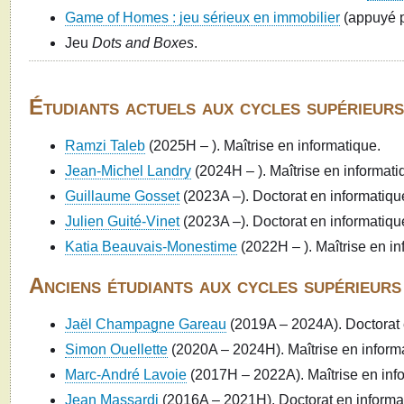
Game of Homes : jeu sérieux en immobilier
(appuyé 
Jeu
Dots and Boxes
.
Étudiants actuels aux cycles supérieurs
Ramzi Taleb
(2025H – ). Maîtrise en informatique.
Jean-Michel Landry
(2024H – ). Maîtrise en informati
Guillaume Gosset
(2023A –). Doctorat en informatiqu
Julien Guité-Vinet
(2023A –). Doctorat en informatiqu
Katia Beauvais-Monestime
(2022H – ). Maîtrise en in
Anciens étudiants aux cycles supérieurs
Jaël Champagne Gareau
(2019A – 2024A). Doctorat 
Simon Ouellette
(2020A – 2024H). Maîtrise en informat
Marc-André Lavoie
(2017H – 2022A). Maîtrise en inf
Jean Massardi
(2016A – 2021H). Doctorat en informa