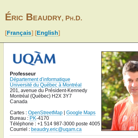
Éric Beaudry
, Ph.D.
[
Français
] [
English
]
Professeur
Département d'informatique
Université du Québec à Montréal
201, avenue du Président-Kennedy
Montréal (Québec) H2X 3Y7
Canada
Cartes :
OpenStreetMap
|
Google Maps
Bureau :
PK
-4170
Téléphone : +1 514 987-3000 poste 4005
Courriel :
beaudry.eric@uqam.ca