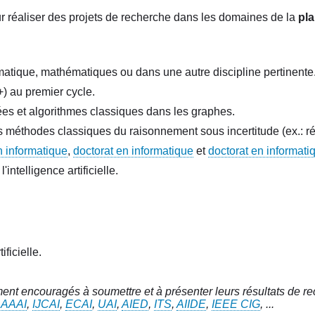
r réaliser des projets de recherche dans les domaines de la
pla
matique, mathématiques ou dans une autre discipline pertinente
) au premier cycle.
ées et algorithmes classiques dans les graphes.
s méthodes classiques du raisonnement sous incertitude (ex.: r
n informatique
,
doctorat en informatique
et
doctorat en informati
intelligence artificielle.
ificielle.
ment encouragés à soumettre et à présenter leurs résultats de 
,
AAAI
,
IJCAI
,
ECAI
,
UAI
,
AIED
,
ITS
,
AIIDE
,
IEEE CIG
, ...