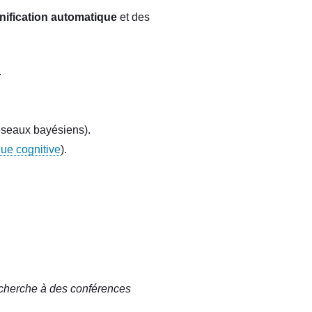
nification automatique
et des
.
éseaux bayésiens).
que cognitive
).
recherche à des conférences