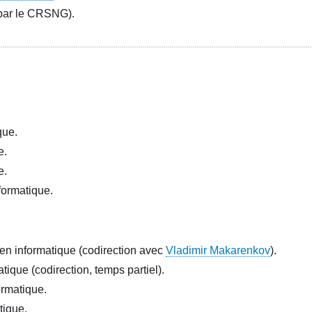
par le CRSNG).
que.
e.
e.
formatique.
en informatique (codirection avec
Vladimir Makarenkov
).
ique (codirection, temps partiel).
ormatique.
tique.